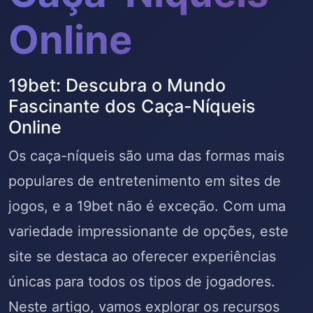
Online
19bet: Descubra o Mundo
Fascinante dos Caça-Níqueis
Online
Os caça-níqueis são uma das formas mais
populares de entretenimento em sites de
jogos, e a 19bet não é exceção. Com uma
variedade impressionante de opções, este
site se destaca ao oferecer experiências
únicas para todos os tipos de jogadores.
Neste artigo, vamos explorar os recursos