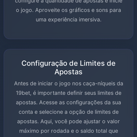
configure a quantidade de apostas e inicie
o jogo. Aproveite os gráficos e sons para
uma experiência imersiva.
Configuração de Limites de
Apostas
Antes de iniciar o jogo nos caça-níqueis da
19bet, é importante definir seus limites de
apostas. Acesse as configurações da sua
conta e selecione a opção de limites de
apostas. Aqui, você pode ajustar o valor
máximo por rodada e o saldo total que