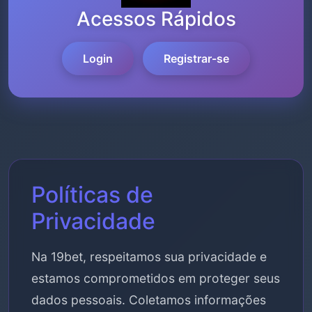
Acessos Rápidos
Login
Registrar-se
Políticas de
Privacidade
Na 19bet, respeitamos sua privacidade e
estamos comprometidos em proteger seus
dados pessoais. Coletamos informações