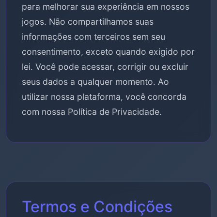
para melhorar sua experiência em nossos
jogos. Não compartilhamos suas
informações com terceiros sem seu
consentimento, exceto quando exigido por
lei. Você pode acessar, corrigir ou excluir
seus dados a qualquer momento. Ao
utilizar nossa plataforma, você concorda
com nossa Política de Privacidade.
Termos e Condições